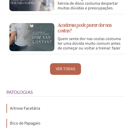
hérnia de disco costuma despertar
muitas dúvidas e preocupações.
Uma das mais comuns é: hérnia de
disco tem cura ou vou sentir dor
para sempre?
Academia pode piorar dor nas
costas?
Quem sente dor nas costas costuma
ter uma dúvida muito comum antes
de começar ou voltar a treinar: fazer
academia pode piorar a dor?</p>
VER TODAS
PATOLOGIAS
Artrose Facetária
Bico de Papagaio