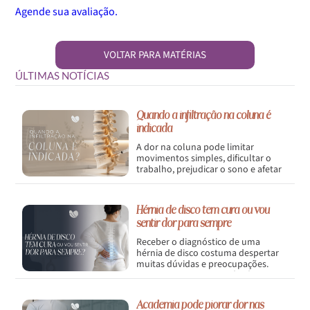
Agende sua avaliação.
VOLTAR PARA MATÉRIAS
ÚLTIMAS NOTÍCIAS
Quando a infiltração na coluna é
indicada
A dor na coluna pode limitar
movimentos simples, dificultar o
trabalho, prejudicar o sono e afetar
diretamente a qualidade de vida.
Hérnia de disco tem cura ou vou
sentir dor para sempre
Receber o diagnóstico de uma
hérnia de disco costuma despertar
muitas dúvidas e preocupações.
Uma das mais comuns é: hérnia de
disco tem cura ou vou sentir dor
para sempre?
Academia pode piorar dor nas